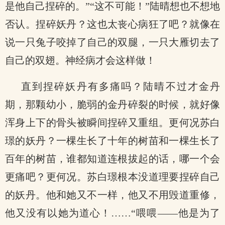
是他自己捏碎的。”“这不可能！”陆晴想也不想地
否认。捏碎妖丹？这也太丧心病狂了吧？就像在
说一只兔子咬掉了自己的双腿，一只大雁切去了
自己的双翅。神经病才会这样做！
直到捏碎妖丹有多痛吗？陆晴不过才金丹
期，那颗幼小，脆弱的金丹碎裂的时候，就好像
浑身上下的骨头被瞬间捏碎又重组。更何况苏白
璟的妖丹？一棵生长了十年的树苗和一棵生长了
百年的树苗，谁都知道连根拔起的话，哪一个会
更痛吧？更何况。苏白璟根本没道理要捏碎自己
的妖丹。他和她又不一样，他又不用毁道重修，
他又没有以她为道心！……“喂喂——他是为了