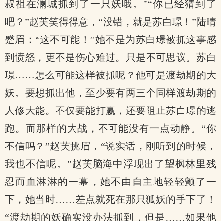
叔祖在澜城抓到了一只妖哦。”“你已经猜到了
吧？”赵芙笑得得意，“没错，就是苏白璟！”陆晴
蹙眉：“这不可能！”她不是为苏白璟被抓这事感
到愤怒，更不是伤心难过。只是不可思议。苏白
璟……怎么可能这样被抓呢？他可是渡劫期的大
妖。要想抓出他，至少要有两三个同样渡劫期的
人修大能。不仅要能打赢，还要阻止苏白璟的逃
跑。而那样的大战，不可能没有一点动静。“你
不信吗？”赵芙挑眉，“说实话，刚听到的时候，
我也不信呢。”赵芙脑海中浮现出了望枫林里残
忍而血淋淋的一幕，她不由自主地轻轻颤了一
下，她当时……差点就死在那只狐妖的手下了！
“渡劫期的妖确实没办法抓到，但是……如果他