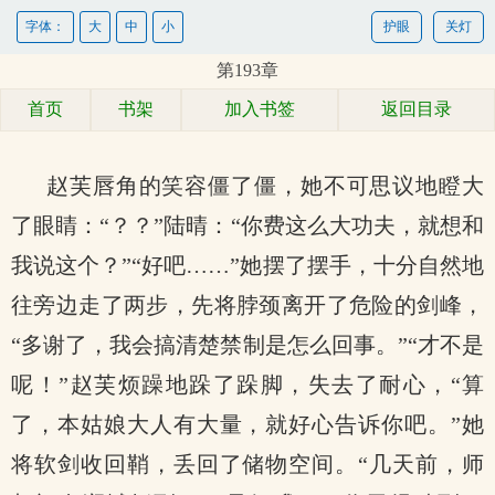
字体：
大
中
小
护眼
关灯
第193章
首页
书架
加入书签
返回目录
赵芙唇角的笑容僵了僵，她不可思议地瞪大
了眼睛：“？？”陆晴：“你费这么大功夫，就想和
我说这个？”“好吧……”她摆了摆手，十分自然地
往旁边走了两步，先将脖颈离开了危险的剑峰，
“多谢了，我会搞清楚禁制是怎么回事。”“才不是
呢！”赵芙烦躁地跺了跺脚，失去了耐心，“算
了，本姑娘大人有大量，就好心告诉你吧。”她
将软剑收回鞘，丢回了储物空间。“几天前，师