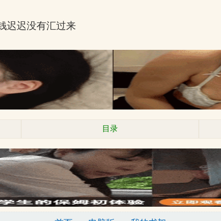
钱迟迟没有汇过来
目录