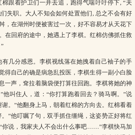
棉跟着护卫们一并去追，跑得气喘吁吁停下, “夫
们失职。大人不知会如何处置他们, 总之不会有好
舛，在湖州时便被害过一次，好不容易才从天花下
。在回府的途中，她遇上了李棋。红棉仿佛抓住救
”
他有几分感恩。李棋视线落在她拽着自己袖子的手
，觉得自己的确是病急乱投医，李棋生得一副小白脸
叹息一声，耷拉着脑袋便打算往回跑。李棋将她的神
”他叫住人，道：“你打算跑着回去？骑马啊。”说
谢谢。”他翻身上马，朝着红棉的方向去。红棉看着
好。”他叮嘱了句，双手抓住缰绳，这姿势正好将红
“你说，我家夫人不会出什么事吧……”李棋快马加