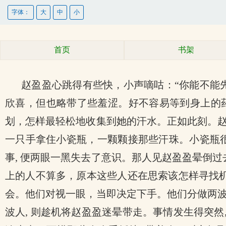
字体：
大
中
小
首页
书架
赵盈盈心跳得有些快，小声嘀咕：“你能不能
欣喜，但也略带了些羞涩。好不容易等到身上的
划，怎样最轻松地收集到她的汗水。正如此刻。
一只手拿住小瓷瓶，一颗颗接那些汗珠。小瓷瓶
事, 便两眼一黑失去了意识。那人见赵盈盈晕倒
上的人不算多，原本这些人还在思索该怎样寻找机会
会。他们对视一眼，当即决定下手。他们分做两波,
波人, 则趁机将赵盈盈迷晕带走。事情发生得突然