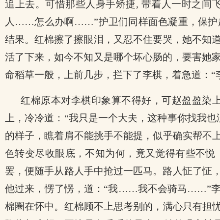
追上去。可惜那些人身手矫捷, 带着人一时之间
人……怎么办啊……”护卫们同样面色凝重，保护
结果。红棉擦了擦眼泪，又忍不住要哭，她不知
活了下来，如今不知又是哪个坏心肠的，要害她
命稻草一般，上前几步，拦下了李棋，着急道：“
红棉原本对李棋印象算不得好，可赵盈盈染
上，冷冷道：“我只是一个大夫，这种事你找我也
的样子，瞧着肩不能挑手不能提，似乎确实帮不上
色转变尽收眼底，不知为何，竟又觉得有些不悦，
罢，便随手从路人手中抢过一匹马。路人怔了怔，
他过来，愣了愣，道：“我……我不会骑马……”
棉圈在怀中。红棉顾不上思考别的，满心只有担忧