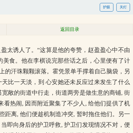
护眼
关灯
返回目录
盈盈太诱人了。”这算是他的夸赞，赵盈盈心中不由
的美食。他在李棋说完那些话之后，心里便有了计
上的汗珠颗颗滚落。霍凭景单手撑着自己脑袋，另
天比一天淡，到 心安她还未反应过来发生了什么
宽敞的街道中行走，街道两旁是做生意的商铺, 街
看热闹, 因而附近聚集了不少人, 给他们提供了机
距离, 他们便趁机制造冲突, 暂时拖住他们。另一
，当即向身后的护卫呼救, 护卫们发现情况不对，便