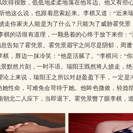
风吹得很散，低低地柔柔地落在他耳边。他又有些心
听他这么说，也跟着思索起来。李棋又道：“近来
他掳走你家夫人能是为了什么？只能为了威胁霍凭
李棋的话很有道理，一颗悬着的心终于放下来些：
消息告知了霍凭景。霍凭景眉宇之间尽是阴郁，周遭
李棋，唇边一抹冷笑：“他是活腻了。”李棋问：“
凭景默然片刻，一时不语。瑞阳王既然将人掳走，绝
理论上来说，瑞阳王之所以对赵盈盈下手，一定是
她性命，可难免会苛待于她。他眸色微敛，轻捻指
南朝北二人应下，当即退下。霍凭景瞥了眼李棋，道