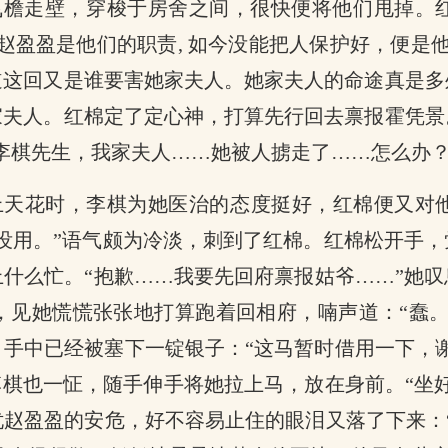
飞檐走壁，穿梭于房舍之间，很快便将他们甩掉。红
赵盈盈是他们的职责, 如今没能把人保护好，便是他
道这回又是谁要害她家夫人。她家夫人的命途真是多
家夫人。红棉定了定心神，打算先行回去禀报霍凭景
李棋先生，我家夫人……她被人掳走了……怎么办？
上天花时，李棋为她医治的态度挺好，红棉便又对
没用。”语气颇为冷淡，刺到了红棉。红棉松开手
什么忙。“抱歉……我要先回府禀报姑爷……”她
见她慌慌张张地打算跑着回相府，喃声道：“蠢。
手中已经被塞下一锭银子：“这马暂时借用一下，
李棋也一怔，随手伸手将她拉上马，放在身前。“坐
赵盈盈的安危，好不容易止住的眼泪又落了下来：