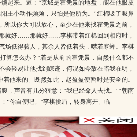
烦起来。道：“京城是霍凭景的地盘，能在他眼皮
瑞阳王小动作频频，只怕是他所为。”红棉吸了吸鼻
景，所以你大可以放心，至少在他来找霍凭景之前，
“那就好……那就好……李棋带着红棉回到相府时，
气场低得骇人，其余人皆低着头，噤若寒蝉。李棋
你打算怎么办？”若是从前的霍凭景，自然什么都不
不会轻易让他找到踪迹，何况如今敌在暗我在明，
冲着他来的。既然如此，赵盈盈便暂时是安全的。
腹，声音有几分狠意：“我已经命人去找。”“朝南
：“你自便吧。”李棋挑眉，转身离开。临