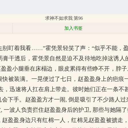
求神不如求我 第96
加入书签
先别盯着我看……”霍凭景轻笑了声：“似乎不能，
药膏干透后，霍凭景自然是迫不及待地吃掉这诱人
赵盈盈小腿垂在床榻边，眼皮累得有些睁不开，脖子
很快被装满。一晃便过了七日，赵盈盈身上的疤痕一
过去，迅速将人扛在肩上带走。彼时她们正在一条不甚
下手。赵盈盈方才一闹, 倒是吸引了不少路人过来
 一波人负责拦住赵盈盈身后的护卫, 那些与她隔了些
, 赵盈盈身边只有红棉一人，红棉见赵盈盈被掳走