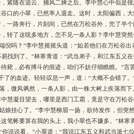
去，紧随在追云、捕风二婢之后。李中慧心中似是很
在谷口的小翠，已然率人退走。这时，太阳偏西，大
折，一路奔行，片刻间，已然在万松谷外，兜了半个
手，转了这呒多地方，怎不见一条人影？李中慧突然
端倪吗？”李中慧摇摇头道：“如若他们在万松谷
易找到了。”林寒青道：“武当弟子，和江东五义在
手待毙，必有搏斗的痕迹，咱们不妨仔细瞧瞧。”言
干了的血迹。轻轻叹息一声，道：“大概不会错了。
落，微风飒然，一条人影，由一株大树上疾落而下
中慧凝目望去，哪里是西门工霜，竟是守在万松谷
姑娘挂心了。”李中慧柳眉一扬，欲待发作，但突
是这笔帐要算在我的头上，我小翠也不嫌多。”林寒青
“你说说看。”小翠道：“我说江东五义和武当派七