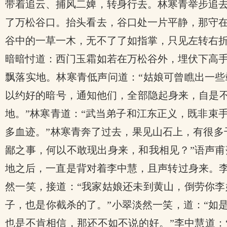
带着追云、捕风二婢，转身行去。林寒青举步追
了万松谷口。抬头看去，谷口处一片平静，那守
谷中的一草一木，无不了了如指掌，只见左转右
暗暗忖道：西门玉霜如若在万松谷外，埋伏下高
飘落实地。林寒青低声问道：“姑娘可曾瞧出一些
以约好的暗号，通知他们，全部隐起身来，自是不
地。”林寒青道：“武当弟子和江东正义，既非束
多血迹。”林寒青奔了过去，果见山石上，有很多
鄙之事，何以不敢现出身来，和我相见？”语声甫
地之后，一直是背对着李中慧，且声转过身来。李
然一笑，接道：“我家姑娘还未到黄山，倒劳你李
子，也是你截杀的了。”小翠淡然一笑，道：“如
也是不肯相信，那还不如不说的好。”李中慧道：