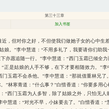
第三十三章
加入书签
难近，但对你之好，不但使我们做她子女的心中生
姑娘。”李中慧道：“不用多礼了，我要请你们助我
在下亦愿追随一行。”李中慧道：“西门玉霜已倾全
：“正是姑娘的人手不够，在下才要相随效力。”李
西门玉霜不会杀他。”李中慧道：“那就借重林兄了
你。”林寒青道：“什么事？”白惜香道：“你要多用
：“西门玉霜为人多智，除了姑娘之外，只怕无人
中慧道：“对光不早，小妹要去了。”白惜香道：“