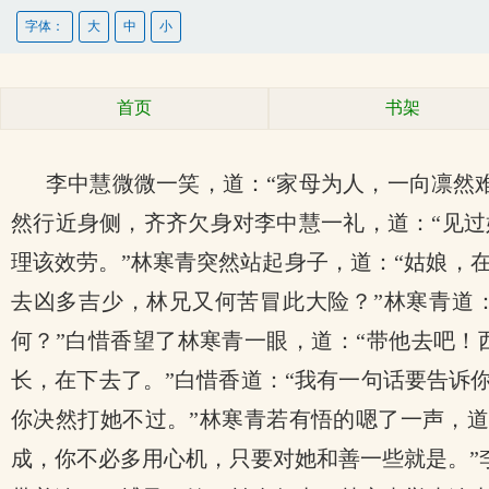
字体：
大
中
小
首页
书架
李中慧微微一笑，道：“家母为人，一向凛然
然行近身侧，齐齐欠身对李中慧一礼，道：“见过
理该效劳。”林寒青突然站起身子，道：“姑娘，
去凶多吉少，林兄又何苦冒此大险？”林寒青道
何？”白惜香望了林寒青一眼，道：“带他去吧！
长，在下去了。”白惜香道：“我有一句话要告诉
你决然打她不过。”林寒青若有悟的嗯了一声，道
成，你不必多用心机，只要对她和善一些就是。”李