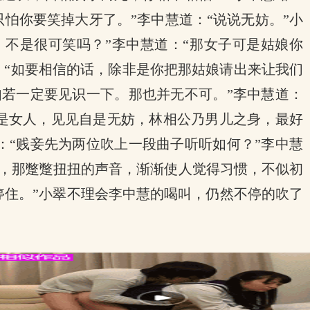
怕你要笑掉大牙了。”李中慧道：“说说无妨。”小
不是很可笑吗？”李中慧道：“那女子可是姑娘你
：“如要相信的话，除非是你把那姑娘请出来让我们
如若一定要见识一下。那也并无不可。”李中慧道：
娘是女人，见见自是无妨，林相公乃男儿之身，最好
：“贱妾先为两位吹上一段曲子听听如何？”李中慧
，那蹩蹩扭扭的声音，渐渐使人觉得习惯，不似初
停住。”小翠不理会李中慧的喝叫，仍然不停的吹了