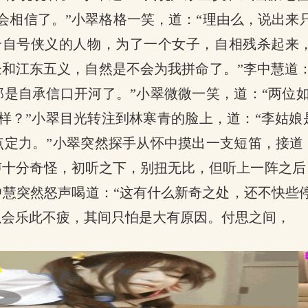
会相信了。”小翠格格一笑，道：“理由么，说出来只
个自号侠义的人物，为了一个女子，自相残杀起来，
长和江东五义，自然是不会为我拼命了。”李中慧道
那是自承信口开河了。”小翠微微一笑，道：“两位
样？”小翠目光转注到林寒青的脸上，道：“李姑
点定力。”小翠突然探手从怀中摸出一支短笛，接道
声十分奇怪，初听之下，别扭无比，但听上一阵之后
慧突然怒声喝道：“这有什么新奇之处，还不快些
以会乐此不疲，其间只怕是大有原因。付思之间，