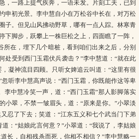
急，一路上提气疾奔，一语未发。片刻工夫，已到
约申初光景。李中慧自小在万松谷中长在，对万松
圈子。但见山风拂动野草，哪有一点人踪。林寒青
停下脚步，跃攀上一株巨松之上，四面瞧了一阵，
出谷所在，埋下几个暗桩，看到咱们出来之后，分别
何处受到西门玉霜伏兵袭击？”李中慧道：“就在此
罢，凝神流目四顾。只听女婢追云叫道：“这里有很
”忽听李中慧高声说：“西门玉霜，你既能作这等卑
。李中慧冷笑一声，道：“西门玉霜”那人影脚落实
的小翠，不禁一皱眉头，道：“原来是你。”小翠淡
然又忍了下去；笑道：“江东五义和七个武当门下弟
道：“姑娘此言何意？”小翠道：“我说了，李姑娘
位道长，自相残杀而死，你相不相信？”李中慧略一