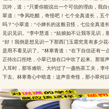
沉吟，道：“只要你能说出一个可信的理由，我自
翠道：“争风吃醋，奇怪吧！七个全真道长，五
吗？”小翠道：“小婢长的这般丑怪，七位全真道
见识见识。”李中慧道：“姑娘如不让我等见识，
“好！我倒是想见识一下那西门玉霜究竟有多少花
是用不看见识了。”林寒青道：“在下自信还有一
正待出口拒绝，小翠已放在口中吹了起来。那笛
入耳时，那等难听。大约过了一盏热茶工夫，李中
下去。林寒青心中暗道：这声音奇怪，那小翠何