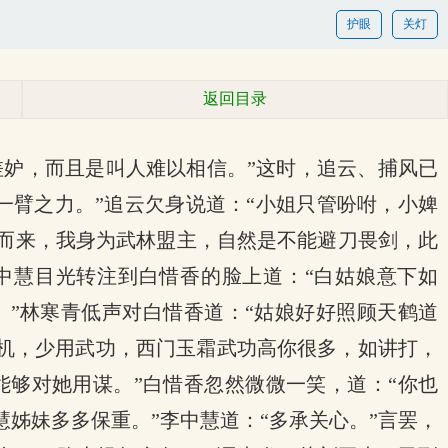
护眼
关灯
返回目录
差妒，而且是叫人难以相信。”这时，追云、捕风已
一臂之力。”追云欠身说道：“小姐只管吩咐，小婢
力而来，我身为武林盟主，自然是不能避刀畏剑，此
中慧目光转注到白惜香的脸上道：“白姑娘意下如
。”林寒青低声对白惜香道：“姑娘好好照顾天鹤道
心机，少用武功，西门玉霜武功高你很多，如讲打，
能够对她用谋。”白惜香忽然微微一笑，道：“你也
慧姊妹多多保重。”李中慧道：“多承关心。”言罢，