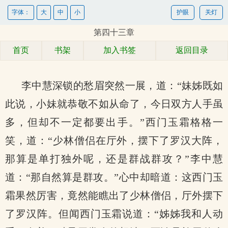
字体：
大
中
小
护眼
关灯
第四十三章
首页
书架
加入书签
返回目录
李中慧深锁的愁眉突然一展，道：“妹姊既如
此说，小妹就恭敬不如从命了，今日双方人手虽
多，但却不一定都要出手。”西门玉霜格格一
笑，道：“少林僧侣在厅外，摆下了罗汉大阵，
那算是单打独外呢，还是群战群攻？”李中慧
道：“那自然算是群攻。”心中却暗道：这西门玉
霜果然厉害，竟然能瞧出了少林僧侣，厅外摆下
了罗汉阵。但闻西门玉霜说道：“姊姊我和人动