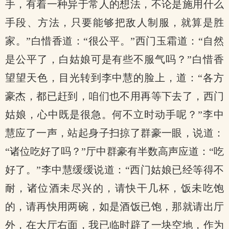
手，有着一种异于常人的想法，不论是施用什么
手段、方法，只要能够把敌人制服，就算是胜
家。”白惜香道：“很公平。”西门玉霜道：“自然
是公平了，白姑娘可是有些不服气吗？”白惜香
望望天色，目光转到李中慧的脸上，道：“各方
豪杰，都已赶到，咱们也不用再等下去了，西门
姑娘，心中既是很急。何不立时动手呢？”李中
慧应了一声，站起身子扫掠了群豪一眼，说道：
“诸位吃好了吗？”厅中群豪有半数高声应道：“吃
好了。”李中慧缓缓说道：“西门姑娘已经等得不
耐，诸位酒未尽兴的，请快干几杯，饭未吃饱
的，请再快用两碗，如是酒饭已饱，那就请出厅
外，在大厅右面，我已临时辟了一块空地，作为