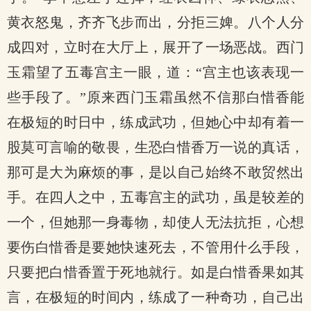
黄衣怒鬼，齐齐飞步而出，分拒三婢。八个人分
成四对，立时在大厅上，展开了一场恶战。西门
玉霜望了五毒宫主一眼，道：“宫主也该表现一
些手段了。”原来西门玉霜虽然不信那白惜香能
在极短的时日中，练成武功，但她心中却有着一
股莫可言喻的敬畏，生恐白惜香万一说的真话，
那可是大为麻烦的事，是以自己始终不敢贸然出
手。在四人之中，五毒宫主的武功，虽是较差的
一个，但她那一身毒物，却使人无法抗拒，心想
要伤白惜香是要她快速死去，不管用什么手段，
只要把白惜香置于死地就行。如是白惜香果如其
言，在极短的时间内，练成了一种奇功，自己出