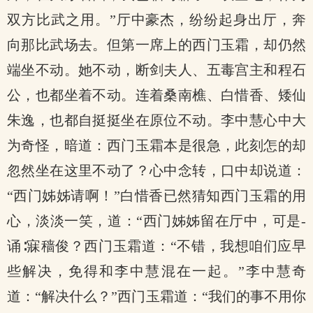
双方比武之用。”厅中豪杰，纷纷起身出厅，奔
向那比武场去。但第一席上的西门玉霜，却仍然
端坐不动。她不动，断剑夫人、五毒宫主和程石
公，也都坐着不动。连着桑南樵、白惜香、矮仙
朱逸，也都自挺挺坐在原位不动。李中慧心中大
为奇怪，暗道：西门玉霜本是很急，此刻怎的却
忽然坐在这里不动了？心中念转，口中却说道：
“西门姊姊请啊！”白惜香已然猜知西门玉霜的用
心，淡淡一笑，道：“西门姊姊留在厅中，可是-
诵∶寐穑俊？西门玉霜道：“不错，我想咱们应早
些解决，免得和李中慧混在一起。”李中慧奇
道：“解决什么？”西门玉霜道：“我们的事不用你