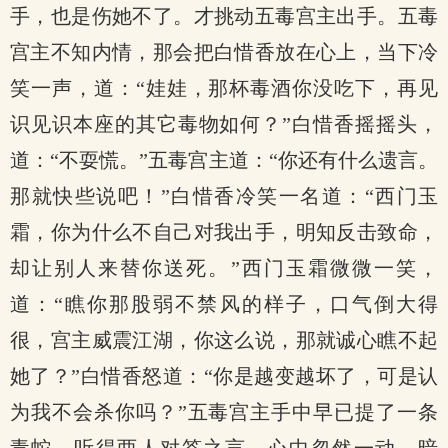
手，也是伤她不了。才挑动五毒宫主出手。五毒
宫主不知内情，那会把白惜香放在心上，当下冷
笑一声，道：“娃娃，那杯毒酒你没吃下，再见
识见识本座的其它毒物如何？”白惜香摇摇头，
道：“不耍慌。”五毒宫主道：“你还有什么遗言。
那就快些说吧！”白惜香冷笑一名道：“西门玉
霜，你为什么不自己对我出手，明知反击致命，
却让别人来替你送死。”西门玉霜微微一笑，
道：“瞧你那股弱不禁风的样子，口气倒大得
很，宫主威震江湖，你这么说，那就诚心瞧不起
她了？”白惜香怒道：“你是越变越坏了，可是认
为我不会杀你吗？”五毒宫主手中早已提了一条