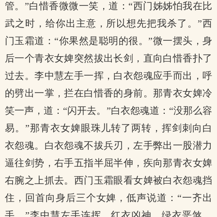
管。”白惜香微微一笑，道：“西门姊姊怕我在比
武之时，给你出主意，所以想先把我杀了。”西
门玉霜道：“你果然是聪明的很。”微一摆头，身
后一个青衣女婢突然拔出长剑，直向白惜香扑了
过去。李中慧左手一挥，白衣怨魂应手而出，呼
的劈出一掌，拦在白惜香的身前。那青衣女婢冷
笑一声，道：“闪开去。”白衣怨魂道：“没那么容
易。”那青衣女婢眼珠儿转了两转，挥剑刺向白
衣怨魂。白衣怨魂不拔兵刃，左手弊出一股潜力
逼往剑势，右手五指半屈半伸，疾向那青衣女婢
右腕之上抓去。西门玉霜眼看女婢被白衣怨魂挡
住，回首向身后三个女婢，低声说道：“一齐出
手。”李中慧左手连挥，红衣凶神、绿衣恶煞、