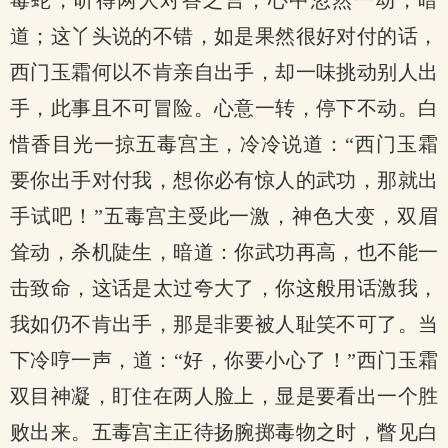
毒蛇，听得两人对答之言，心中忽然一动，暗
道；这丫头说的不错，如是果然很好对付的话，
西门玉霜何以不肯亲自出手，却一味挑动别人出
手，此事且不可冒险。心意一转，停下不动。白
惜香目光一掠五毒宫主，冷冷说道：“西门玉霜
要你出手对付我，想你必有惊人的武功，那就出
手试吧！”五毒宫主受此一激，神色大变，双眉
耸动，杀机陡生，暗道：你武功再高，也不能一
击致命，这话是太过夸大了，你这般用话激我，
我如仍不肯出手，那是非要被人耻笑不可了。当
下冷哼一声，道：“好，你要小心了！”西门玉霜
双目神凝，盯住在两人脸上，显是要看出一个胜
败出来。五毒宫主正待扬腕掷毒物之时，瞥见白