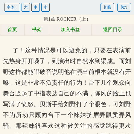
字体：
大
中
小
护眼
关灯
第1章 ROCKER（上）
首页
书架
加入书签
返回目录
了！这种情况是可以避免的，只要在表演前
先热身开开嗓子，到演出时自然水到渠成。而刘
野这样都能唱破音说明他在演出前根本就没有开
嗓，这是非常不负责任的行为！台下几个观众向
舞台竖起了中指表达自己的不满，陈风的脸上也
写满了愤怒。贝斯手给刘野打了个眼色，可刘野
不为所动只顾向台下一个辣妹挤眉弄眼卖弄风
骚。那辣妹很喜欢这种被关注的感觉跳得更欢