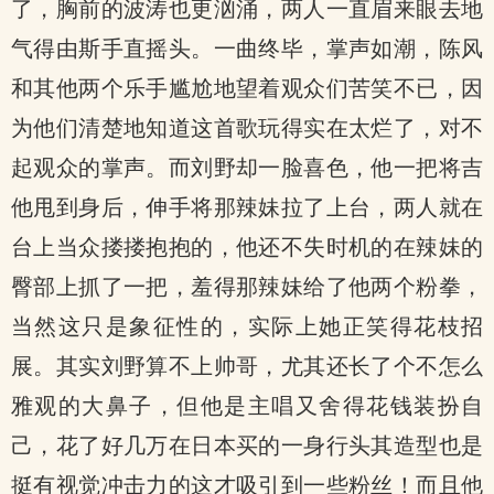
了，胸前的波涛也更汹涌，两人一直眉来眼去地
气得由斯手直摇头。一曲终毕，掌声如潮，陈风
和其他两个乐手尴尬地望着观众们苦笑不已，因
为他们清楚地知道这首歌玩得实在太烂了，对不
起观众的掌声。而刘野却一脸喜色，他一把将吉
他甩到身后，伸手将那辣妹拉了上台，两人就在
台上当众搂搂抱抱的，他还不失时机的在辣妹的
臀部上抓了一把，羞得那辣妹给了他两个粉拳，
当然这只是象征性的，实际上她正笑得花枝招
展。其实刘野算不上帅哥，尤其还长了个不怎么
雅观的大鼻子，但他是主唱又舍得花钱装扮自
己，花了好几万在日本买的一身行头其造型也是
挺有视觉冲击力的这才吸引到一些粉丝！而且他