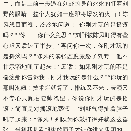
手，而是上前一步逼在刘野的身前死死的盯着刘
野的眼睛，整个人犹如一座即将爆发的火山！陈
风怒目而视，冷冷地问道：“你刚才玩的是摇滚
吗？”“你……你什么意思？”刘野被陈风盯得有些
心虚又后退了半步。“再问你一次，你刚才玩的
是摇滚吗？”陈风的嚣张态度激怒了刘野，他不
甘示弱地吼了起来：“废话！如果刚才玩的不是
摇滚那你告诉我，刚才我玩的是什么？”“你玩的
那叫泡妞！技术烂就算了，排练又不来，表演又
不专心只顾着耍帅泡妞，你说你刚才玩的是摇
滚？简直是对摇滚地亵渎！”刘野气得扯着脖子
吼了起来：“陈风！别以为你鼓打得好就这么嚣
张，当初我是看旭彬的面子才让你进来乐团的，