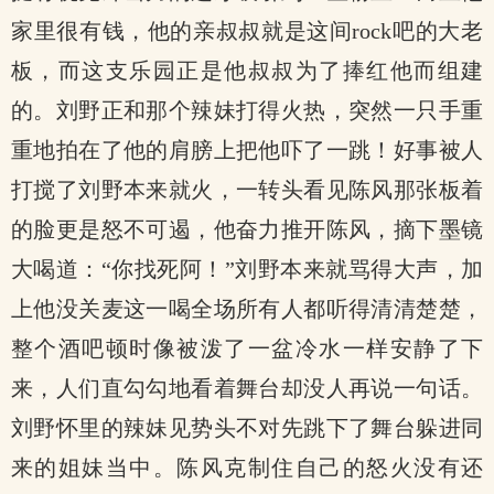
家里很有钱，他的亲叔叔就是这间rock吧的大老
板，而这支乐园正是他叔叔为了捧红他而组建
的。刘野正和那个辣妹打得火热，突然一只手重
重地拍在了他的肩膀上把他吓了一跳！好事被人
打搅了刘野本来就火，一转头看见陈风那张板着
的脸更是怒不可遏，他奋力推开陈风，摘下墨镜
大喝道：“你找死阿！”刘野本来就骂得大声，加
上他没关麦这一喝全场所有人都听得清清楚楚，
整个酒吧顿时像被泼了一盆冷水一样安静了下
来，人们直勾勾地看着舞台却没人再说一句话。
刘野怀里的辣妹见势头不对先跳下了舞台躲进同
来的姐妹当中。陈风克制住自己的怒火没有还