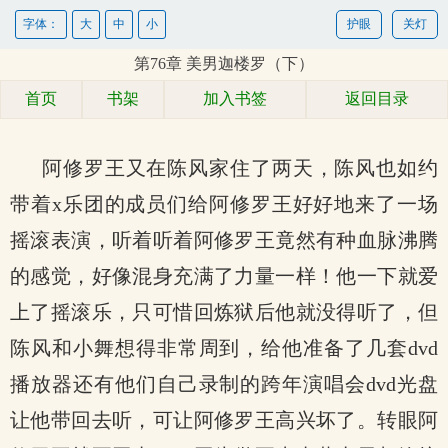
字体：
大
中
小
护眼
关灯
第76章 美男迦楼罗（下）
首页
书架
加入书签
返回目录
阿修罗王又在陈风家住了两天，陈风也如约
带着x乐团的成员们给阿修罗王好好地来了一场
摇滚表演，听着听着阿修罗王竟然有种血脉沸腾
的感觉，好像混身充满了力量一样！他一下就爱
上了摇滚乐，只可惜回炼狱后他就没得听了，但
陈风和小舞想得非常周到，给他准备了几套dvd
播放器还有他们自己录制的跨年演唱会dvd光盘
让他带回去听，可让阿修罗王高兴坏了。转眼阿