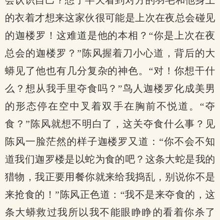
会认识自己？想了半天看到对方的羽毛和他身上
的衣着才想来这家伙很可能是上次在夜总会碰见
的迦楼罗！这难道是他的本相？“你是上次在夜
总会的迦楼罗？”陈风握着刀小心道，背后的大
蟒见了他也有几分复杂的神色。“对！你想干什
么？想从我手里夺食吗？”鸟人迦楼罗化成美男
的形态停在空中叉着双手在胸前不悦道。“夺
食？”陈风就想不明白了，这关夺食什么事？见
陈风一脸茫然的样子迦楼罗又道：“你不会不知
道我们迦罗楼是以蛇为食的吧？这条大蛇是我的
猎物，我正要用餐你就来给我捣乱，别说你不是
来抢食的！”陈风正色道：“我不是来夺食的，这
条大蟒救过我所以我不能眼睁睁的看着你杀了