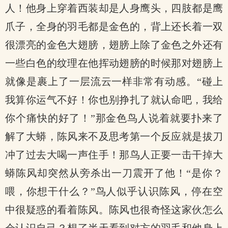
人！他身上穿着西装却是人身鹰头，四肢都是鹰
爪子，全身的羽毛都是金色的，背上还长着一双
很漂亮的金色大翅膀，翅膀上除了金色之外还有
一些白色的纹理在他挥动翅膀的时候那对翅膀上
就像是裹上了一层流云一样非常有动感。“碰上
我算你运气不好！你也别挣扎了就认命吧，我给
你个痛快的好了！”那金色鸟人说着就要扑来了
解了大蟒，陈风来不及思考第一个反应就是拔刀
冲了过去大喝一声住手！那鸟人正要一击干掉大
蟒陈风却突然从旁杀出一刀震开了他！“是你？
喂，你想干什么？”鸟人似乎认识陈风，停在空
中很疑惑的看着陈风。陈风也很奇怪这家伙怎么