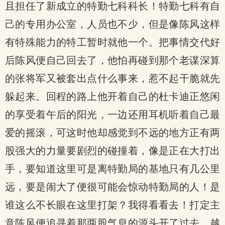
且担任了新成立的特勤七科科长！特勤七科有自
己的专用办公室，人员也不少，但是像陈风这样
有特殊能力的特工暂时就他一个。把事情交代好
后陈风便自己回去了，他怕再碰到那个老谋深算
的张将军又被套出点什么事来，惹不起干脆就先
躲起来。回程的路上他开着自己的杜卡迪正悠闲
的享受着午后的阳光，一边还用耳机听着自己最
爱的摇滚，可这时他却感觉到不远的地方正有两
股强大的力量要剧烈的碰撞着，像是正在大打出
手，要知道这里可是离特勤局的基地只有几公里
远，要是闹大了便很可能会惊动特勤局的人！是
谁这么不长眼在这里打架？我得看看去！打定主
意陈风便追寻着那两股气息的源头开了过去。越