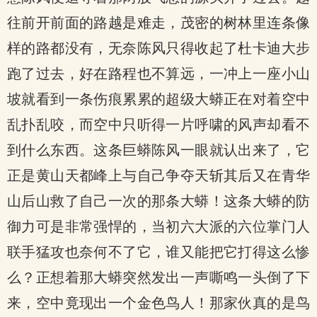
往前开前面的路越是难走，茂密的树林里连条像
样的路都没有，无奈陈风只得收起了杜卡迪大步
跑了过去，好在路程也不算远，一冲上一座小山
坡就看到一条伤痕累累的超级大蟒正在对着空中
乱扑乱咬，而空中只听得一片呼啸的风声却看不
到什么东西。这条巨蟒陈风一眼就认出来了，它
正是黄山天都峰上与自己争夺天斩其后又在青华
山后山救了自己一次的那条大蟒！这条大蟒的防
御力可是非常强悍的，当初六大派的六位掌门人
联手猛攻也奈何不了它，谁又能把它打得这么惨
么？正想着那大蟒突然发出一声嘶鸣一头倒了下
来，空中竟现出一个金色鸟人！那家伙真的是鸟