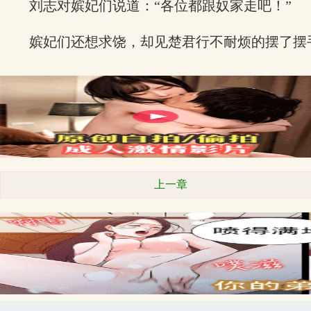
刘志对嫔妃们说道：“各位都跟奴家走吧！”
嫔妃们还想求饶，却见楚君行不耐烦的摆了摆
上一章