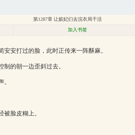
第1287章 让嫔妃们去浣衣局干活
加入书签
简安安打过的脸，此时正传来一阵酥麻。
控制的朝一边歪斜过去。
声。
经被脸皮糊上。