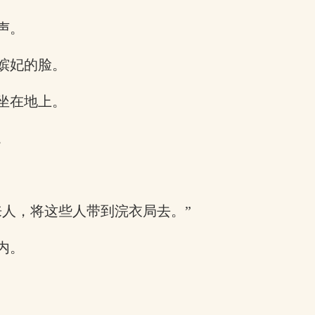
声。
嫔妃的脸。
坐在地上。
。
来人，将这些人带到浣衣局去。”
内。