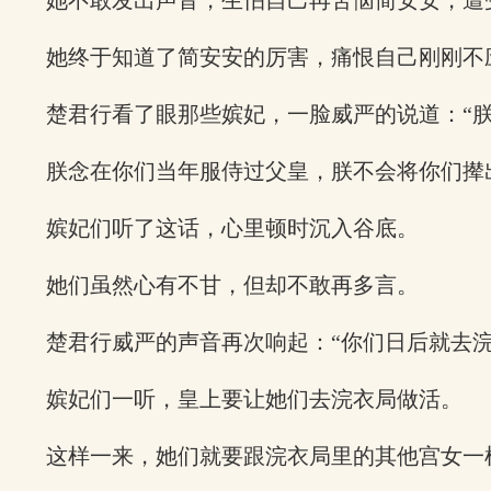
她不敢发出声音，生怕自己再苦恼简安安，遭
她终于知道了简安安的厉害，痛恨自己刚刚不
楚君行看了眼那些嫔妃，一脸威严的说道：“
朕念在你们当年服侍过父皇，朕不会将你们撵
嫔妃们听了这话，心里顿时沉入谷底。
她们虽然心有不甘，但却不敢再多言。
楚君行威严的声音再次响起：“你们日后就去
嫔妃们一听，皇上要让她们去浣衣局做活。
这样一来，她们就要跟浣衣局里的其他宫女一