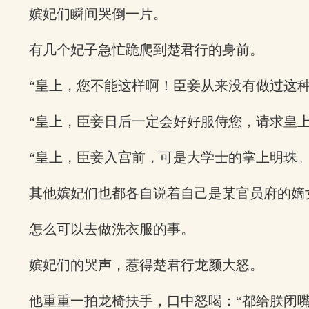
嫔妃们瞬间哭倒一片。
有几个妃子急忙跪爬到楚君行的身前。
“皇上，您不能这样啊！臣妾从来没有做过这
“皇上，臣妾日后一定会好好服侍您，请求皇上
“皇上，臣妾入宫前，可是大学士的掌上明珠
其他嫔妃们也都各自说着自己是某官员府的嫡
怎么可以去做洗衣服的事。
嫔妃们的哭声，惹得楚君行龙颜大怒。
他重重一拍龙椅扶手，口中怒喝：“都给朕闭