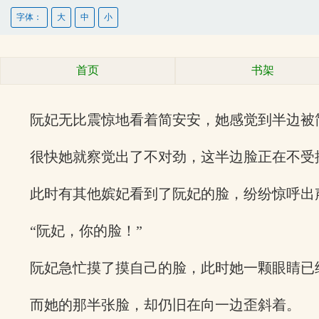
字体：
大
中
小
首页
书架
阮妃无比震惊地看着简安安，她感觉到半边被
很快她就察觉出了不对劲，这半边脸正在不受
此时有其他嫔妃看到了阮妃的脸，纷纷惊呼出
“阮妃，你的脸！”
阮妃急忙摸了摸自己的脸，此时她一颗眼睛已
而她的那半张脸，却仍旧在向一边歪斜着。