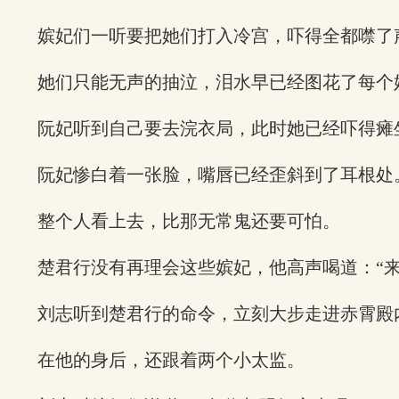
嫔妃们一听要把她们打入冷宫，吓得全都噤了
她们只能无声的抽泣，泪水早已经图花了每个
阮妃听到自己要去浣衣局，此时她已经吓得瘫
阮妃惨白着一张脸，嘴唇已经歪斜到了耳根处
整个人看上去，比那无常鬼还要可怕。
楚君行没有再理会这些嫔妃，他高声喝道：“
刘志听到楚君行的命令，立刻大步走进赤霄殿
在他的身后，还跟着两个小太监。