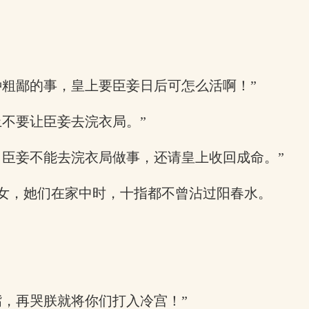
种粗鄙的事，皇上要臣妾日后可怎么活啊！”
不要让臣妾去浣衣局。”
。臣妾不能去浣衣局做事，还请皇上收回成命。”
女，她们在家中时，十指都不曾沾过阳春水。
嘴，再哭朕就将你们打入冷宫！”