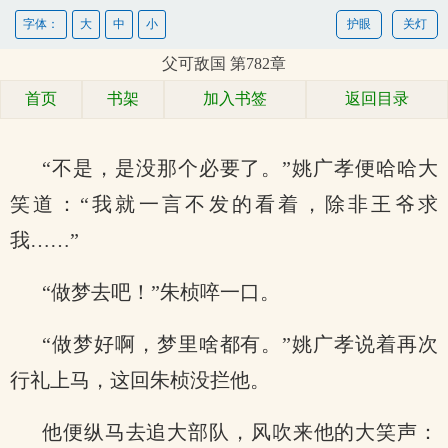
字体：
大
中
小
护眼
关灯
父可敌国 第782章
首页
书架
加入书签
返回目录
“不是，是没那个必要了。”姚广孝便哈哈大
笑道：“我就一言不发的看着，除非王爷求
我……”
“做梦去吧！”朱桢啐一口。
“做梦好啊，梦里啥都有。”姚广孝说着再次
行礼上马，这回朱桢没拦他。
他便纵马去追大部队，风吹来他的大笑声：