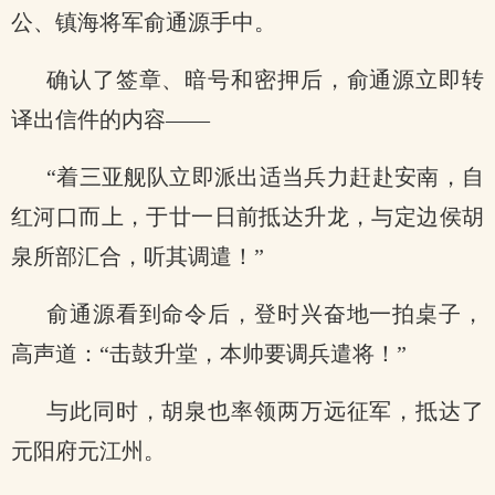
公、镇海将军俞通源手中。
确认了签章、暗号和密押后，俞通源立即转
译出信件的内容——
“着三亚舰队立即派出适当兵力赶赴安南，自
红河口而上，于廿一日前抵达升龙，与定边侯胡
泉所部汇合，听其调遣！”
俞通源看到命令后，登时兴奋地一拍桌子，
高声道：“击鼓升堂，本帅要调兵遣将！”
与此同时，胡泉也率领两万远征军，抵达了
元阳府元江州。