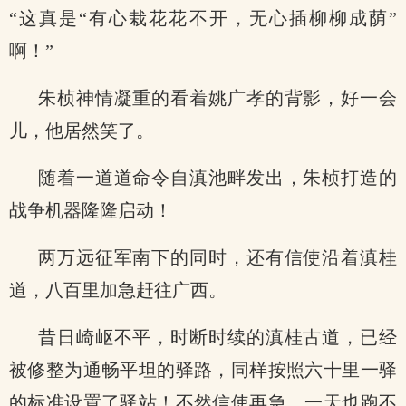
“这真是“有心栽花花不开，无心插柳柳成荫”
啊！”
朱桢神情凝重的看着姚广孝的背影，好一会
儿，他居然笑了。
随着一道道命令自滇池畔发出，朱桢打造的
战争机器隆隆启动！
两万远征军南下的同时，还有信使沿着滇桂
道，八百里加急赶往广西。
昔日崎岖不平，时断时续的滇桂古道，已经
被修整为通畅平坦的驿路，同样按照六十里一驿
的标准设置了驿站！不然信使再急，一天也跑不