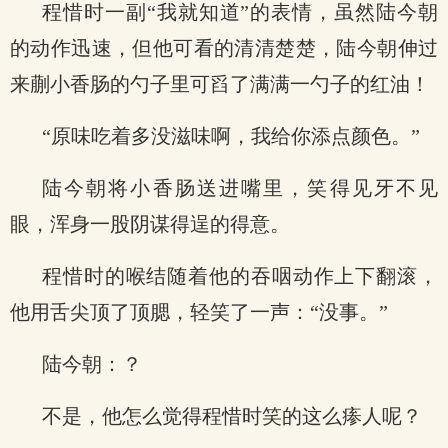
程惜时一副“我就知道”的表情，虽然陆今朝
的动作迅速，但他可看的清清楚楚，陆今朝伸过
来蒯小香肠的勺子里可舀了满满一勺子的红油！
“原味吃着多没滋味啊，我给你添点颜色。”
陆今朝将小香肠送进嘴里，笑得见牙不见
眼，浑身一股阴谋得逞的得意。
程惜时的喉结随着他的吞咽动作上下翻滚，
他用舌尖顶了顶腮，轻笑了一声：“没事。”
陆今朝：？
不是，他怎么觉得程惜时笑的这么瘆人呢？