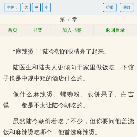
字体：
大
中
小
护眼
关灯
第171章
首页
书架
加入书签
返回目录
“麻辣烫！”陆今朝的眼睛亮了起来。
陆医生和陆夫人更倾向于家里做饭吃，下馆
子也是中规中矩的酒店什么的。
像什么麻辣烫、螺蛳粉、煎饼果子、白吉
馍……都是不太让陆今朝吃的。
虽然陆今朝偷着吃了不少，但你要问他盖浇
饭和麻辣烫吃哪个，他首选麻辣烫。