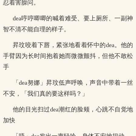
忍着害臊问。
dea哼哼唧唧的喊着难受、要上厕所、一副神
智不清不能自理的样子。
昇玟咬着下唇，紧张地看着怀中的dea。他的
手臂因为长时间抱着她而微微颤抖，但他不敢松
手
「dea努娜」昇玟低声呼唤，声音中带着一丝
不安，「我们真的要这样吗？」
他的目光扫过dea潮红的脸颊，心跳不自觉地
加快