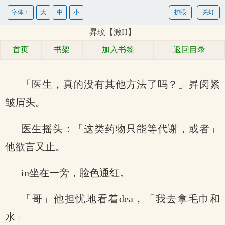
字体：
大
中
小
护眼
关灯
昇玟【激H】
首页
书架
加入书签
返回目录
「医生，真的没有其他方法了吗？」昇闵紧
皱眉头。
医生摇头：「这类药物只能等代谢，或者」
他欲言又止。
in坐在一旁，脸色通红。
「哥」他担忧地看着dea，「我去拿毛巾和
水」