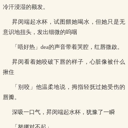
冷汗浸湿的额发。
昇闵端起水杯，试图餵她喝水，但她只是无
意识地扭头，发出细微的呜咽
「唔好热」dea的声音带着哭腔，红唇微啟。
昇闵看着她咬破下唇的样子，心脏像被什么
揪住
「别咬」他温柔地说，拇指轻抚过她受伤的
唇瓣。
深吸一口气，昇闵端起水杯，犹豫了一瞬
「努娜对不起」