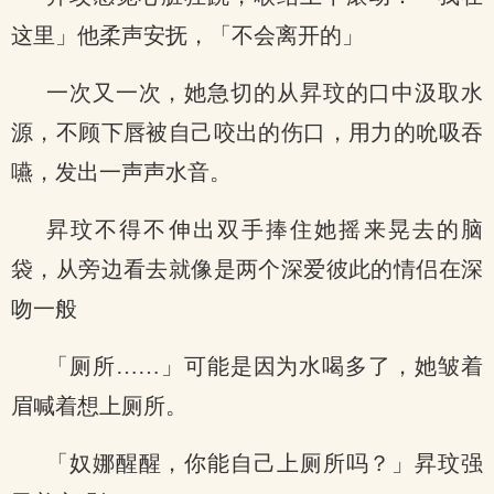
这里」他柔声安抚，「不会离开的」
一次又一次，她急切的从昇玟的口中汲取水
源，不顾下唇被自己咬出的伤口，用力的吮吸吞
嚥，发出一声声水音。
昇玟不得不伸出双手捧住她摇来晃去的脑
袋，从旁边看去就像是两个深爱彼此的情侣在深
吻一般
「厕所……」可能是因为水喝多了，她皱着
眉喊着想上厕所。
「奴娜醒醒，你能自己上厕所吗？」昇玟强