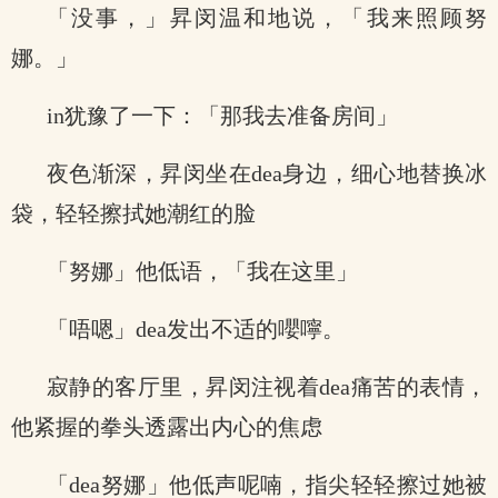
「没事，」昇闵温和地说，「我来照顾努
娜。」
in犹豫了一下：「那我去准备房间」
夜色渐深，昇闵坐在dea身边，细心地替换冰
袋，轻轻擦拭她潮红的脸
「努娜」他低语，「我在这里」
「唔嗯」dea发出不适的嚶嚀。
寂静的客厅里，昇闵注视着dea痛苦的表情，
他紧握的拳头透露出内心的焦虑
「dea努娜」他低声呢喃，指尖轻轻擦过她被