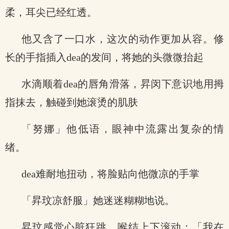
柔，耳尖已经红透。
他又含了一口水，这次的动作更加从容。修
长的手指插入dea的发间，将她的头微微抬起
水滴顺着dea的唇角滑落，昇闵下意识地用拇
指抹去，触碰到她滚烫的肌肤
「努娜」他低语，眼神中流露出复杂的情
绪。
dea难耐地扭动，将脸贴向他微凉的手掌
「昇玟凉舒服」她迷迷糊糊地说。
昇玟感觉心脏狂跳，喉结上下滚动：「我在