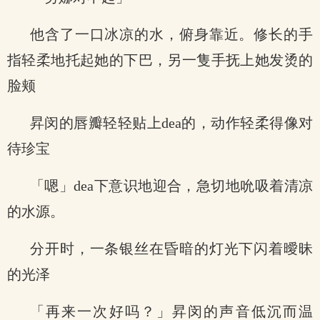
他含了一口冰凉的水，俯身靠近。修长的手
指轻柔地托起她的下巴，另一隻手抚上她发烫的
脸颊
昇闵的唇瓣轻轻贴上dea的，动作轻柔得像对
待珍宝
「嗯」dea下意识地迎合，急切地吮吸着清凉
的水源。
分开时，一条银丝在昏暗的灯光下闪着曖昧
的光泽
「再来一次好吗？」昇闵的声音低沉而温