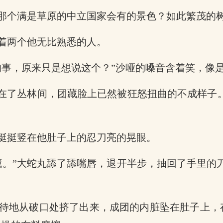
那个满是草原的中立国家会有的景色？如此繁茂的
着两个他无比熟悉的人。
的事，原来只是想说这个？”沙哑的嗓音含着笑，像
在了丛林间，团藏脸上已然被狂怒扭曲的不成样子。
挺挺竖在他肚子上的忍刀亮的晃眼。
藏。”大蛇丸舔了舔嘴唇，退开半步，抽回了手里的
待地从破口处挤了出来，成团的内脏坠在肚子上，