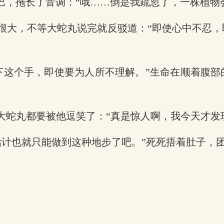
巴，拖长了音调：“哦……倒是我疏忽了，一株植物
是很大，不等大蛇丸说完就反驳道：“即使心中不忍
下这个手，即使要为人所不理解。”生命在顺着腹
大蛇丸都要被他逗笑了：“真是惊人啊，我今天才发
估计也就只能做到这种地步了吧。”死死捂着肚子，