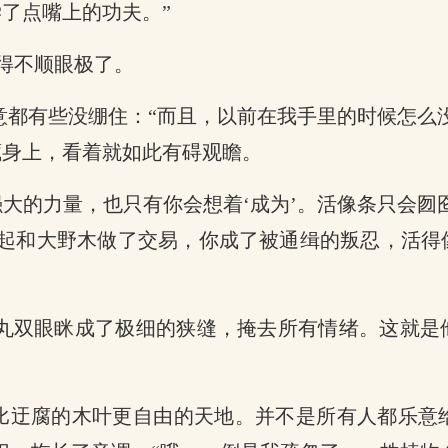
了点嘴上的功夫。”
得不顺眼极了。
意都有些没绷住：“而且，以前在我手里的时候怎么
藏身上，看着就如此有碍观瞻。
大的力量，也只有你会想着‘成为’。活像条只会囫
一起和大野木做了交易，你成了被通缉的叛忍，活得
蛇丸双眼眯成了极细的狭缝，掩去所有情绪。这就
比迂腐的木叶更自由的天地。并不是所有人都乐意