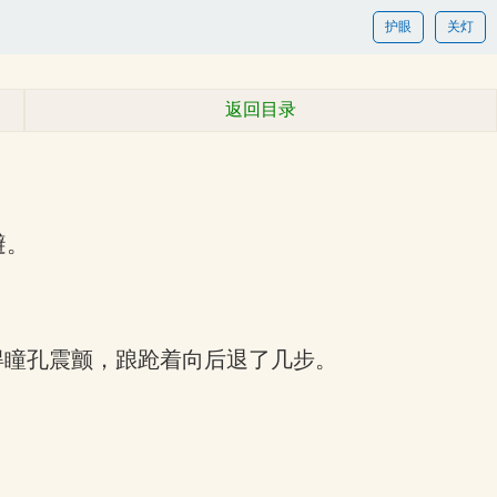
护眼
关灯
返回目录
避。
得瞳孔震颤，踉跄着向后退了几步。