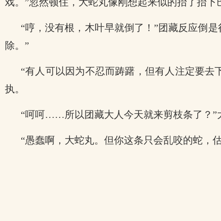
戏。”忽然顿住，大蛇丸像刚想起来似的抬了抬下
“哼，没有根，木叶早就倒了！”团藏反应倒
除。”
“有人可以因为不忍而踌躇，但有人注定要去
执。
“呵呵……所以团藏大人今天就来剪枝条了？”
“愚蠢啊，大蛇丸。但你这条只会乱咬的蛇，