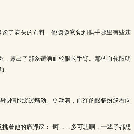
攥紧了肩头的布料。他隐隐察觉到似乎哪里有些违
而裂，露出了那条镶满血轮眼的手臂。那些血轮眼明
动。
那些眼睛也缓缓蠕动。眨动着，血红的眼睛纷纷看向
意挑着他的痛脚踩：“呵……多可悲啊，一辈子都想