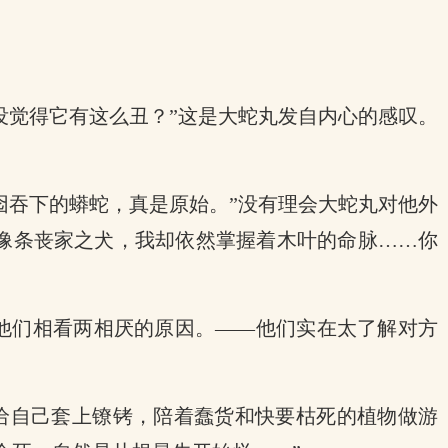
没觉得它有这么丑？”这是大蛇丸发自内心的感叹。
囵吞下的蟒蛇，真是原始。”没有理会大蛇丸对他外
像条丧家之犬，我却依然掌握着木叶的命脉……你
是他们相看两相厌的原因。——他们实在太了解对方
给自己套上镣铐，陪着蠢货和快要枯死的植物做游