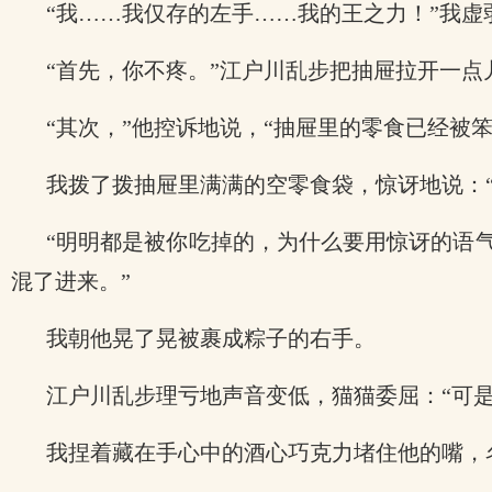
“我……我仅存的左手……我的王之力！”我虚
“首先，你不疼。”江户川乱步把抽屉拉开一
“其次，”他控诉地说，“抽屉里的零食已经被
我拨了拨抽屉里满满的空零食袋，惊讶地说：“
“明明都是被你吃掉的，为什么要用惊讶的语
混了进来。”
我朝他晃了晃被裹成粽子的右手。
江户川乱步理亏地声音变低，猫猫委屈：“可
我捏着藏在手心中的酒心巧克力堵住他的嘴，