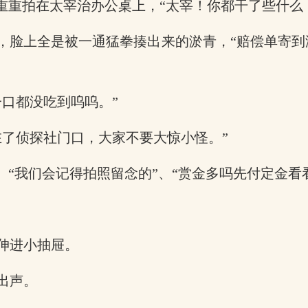
重重拍在太宰治办公桌上，“太宰！你都干了些什么
带，脸上全是被一通猛拳揍出来的淤青，“赔偿单寄
口都没吃到呜呜。”
在了侦探社门口，大家不要大惊小怪。”
、“我们会记得拍照留念的”、“赏金多吗先付定金看
伸进小抽屉。
出声。