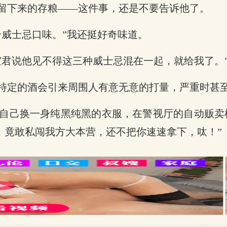
留下来的存粮——这件事，还是不要告诉他了。
合威士忌口味。”我还挺好奇味道。
室君说他见不得这三种威士忌混在一起，就给我了。
特定的酒会引来周围人有意无意的打量，严重时甚
自己换一身纯黑纯黑的衣服，在警视厅的自动贩卖
，竟敢私闯我方大本营，还不把你速速拿下，呔！”