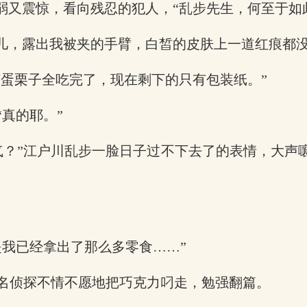
弱又震惊，看向残忍的犯人，“乱步先生，何至于如
点儿，露出我被夹的手臂，白皙的皮肤上一道红痕都
笨蛋栗子全吃完了，现在剩下的只有包装纸。”
真的耶。”
气？”江户川乱步一脸日子过不下去了的表情，大声
是我已经拿出了那么多零食……”
名侦探不情不愿地把巧克力叼走，勉强翻篇。