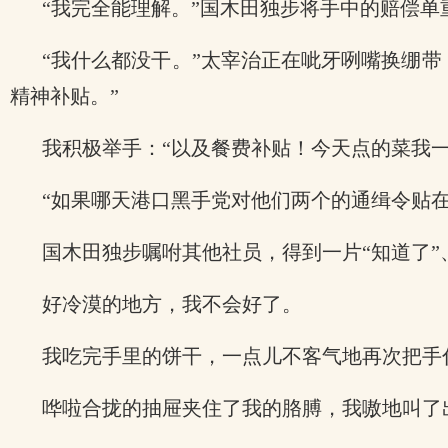
“我完全能理解。”国木田独步将手中的赔偿单
“我什么都没干。”太宰治正在呲牙咧嘴换绷
精神补贴。”
我积极举手：“以及餐费补贴！今天点的菜我一
“如果哪天港口黑手党对他们两个的通缉令贴
国木田独步嘱咐其他社员，得到一片“知道了”
好冷漠的地方，我不会好了。
我吃完手里的饼干，一点儿不客气地再次把手
哗啦合拢的抽屉夹住了我的胳膊，我嗷地叫了