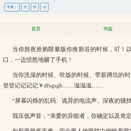
字体：
大
中
小
首页
书架
当你熬夜抢购限量版你推新谷的时候，叮！
口，一边愤怒地砸了手机！
当你洗澡的时候、吃饭的时候、带薪蹲坑的时
登登记记记记￥dfsgsgh……滋滋滋……
“屏幕闪烁的乱码、诡异的电流声、深夜的骚
我压低声音，“亲爱的异能者，你确定以及肯定