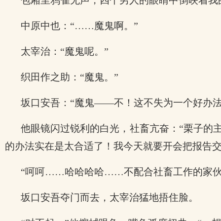
包厢里鸦雀无声，四个男人的眼睛中倒映着我
中原中也：“……魔鬼啊。”
太宰治：“魔鬼呢。”
织田作之助：“魔鬼。”
坂口安吾：“魔鬼——不！这不失为一个好办法
他眼镜闪过锐利的白光，社畜亢奋：“栗子的
的办法实在是太合适了！我今天就要开会把报告交
“呵呵……哈哈哈哈……不配合社畜工作的家
坂口安吾夺门而去，太宰治猛地捂住脸。