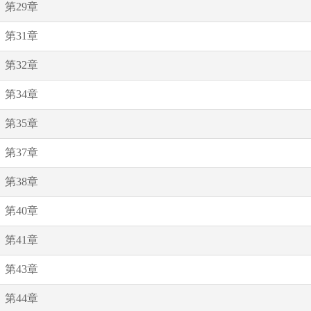
第29章
第31章
第32章
第34章
第35章
第37章
第38章
第40章
第41章
第43章
第44章