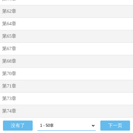
第62章
第64章
第65章
第67章
第68章
第70章
第71章
第73章
第74章
没有了
下一页