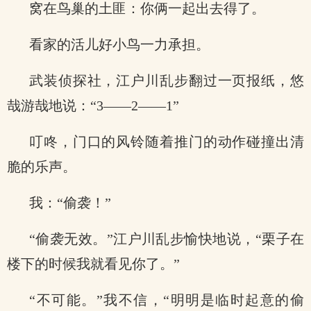
窝在鸟巢的土匪：你俩一起出去得了。
看家的活儿好小鸟一力承担。
武装侦探社，江户川乱步翻过一页报纸，悠
哉游哉地说：“3——2——1”
叮咚，门口的风铃随着推门的动作碰撞出清
脆的乐声。
我：“偷袭！”
“偷袭无效。”江户川乱步愉快地说，“栗子在
楼下的时候我就看见你了。”
“不可能。”我不信，“明明是临时起意的偷