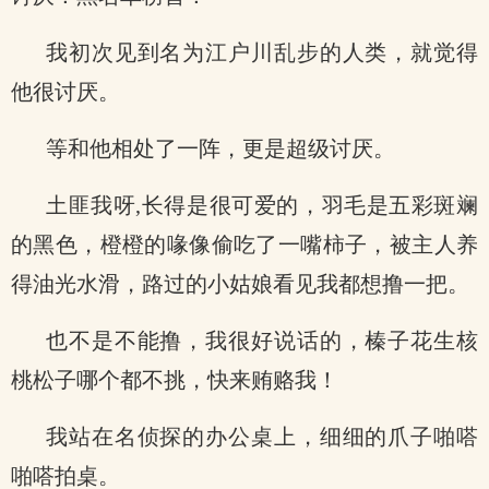
我初次见到名为江户川乱步的人类，就觉得
他很讨厌。
等和他相处了一阵，更是超级讨厌。
土匪我呀,长得是很可爱的，羽毛是五彩斑斓
的黑色，橙橙的喙像偷吃了一嘴柿子，被主人养
得油光水滑，路过的小姑娘看见我都想撸一把。
也不是不能撸，我很好说话的，榛子花生核
桃松子哪个都不挑，快来贿赂我！
我站在名侦探的办公桌上，细细的爪子啪嗒
啪嗒拍桌。