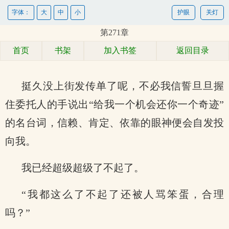
字体：
大
中
小
护眼
关灯
第271章
首页
书架
加入书签
返回目录
挺久没上街发传单了呢，不必我信誓旦旦握
住委托人的手说出“给我一个机会还你一个奇迹”
的名台词，信赖、肯定、依靠的眼神便会自发投
向我。
我已经超级超级了不起了。
“我都这么了不起了还被人骂笨蛋，合理
吗？”